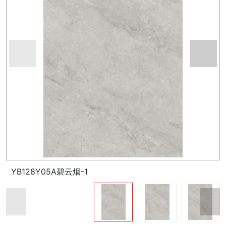
YB128Y05A碧云烟-1