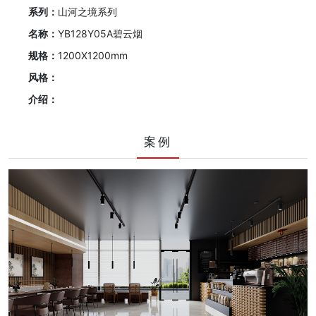
系列：
山河之境系列
名称：
YB128Y05A碧云烟
规格：
1200X1200mm
风格：
介绍：
案例