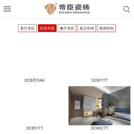
客厅专区
卧室书房
餐厅专区
厨卫空间
商用空间
DC8ZF04A
DC811TT
DC851TT
DC862TT